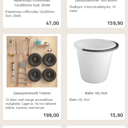
Kabelstrips m/Borrelås
Lastestrammer 10m 4tonn
12x200mm Sort, 20stk
ekskl.
Godkjent. 4 tonn bruddstyrke, 10
ekskl.
mva.
meter.
Kabelstrips m/Borrelås 12x200mm
mva.
Sort, 20stk
Pris
Pris
47,00
159,90
Garasjekroksett 12deler
Bøtte 10L Hvit
ekskl.
ekskl.
12 deler med mange anvendelses
Bøtte 10L Hvit
mva.
mva.
muligheter. Laget av 16 mm lakkerte
stålrør. Leveres med skruer.
Pris
Pris
199,00
15,90