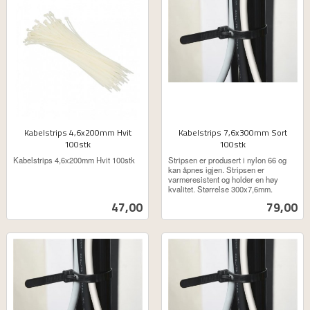
Kabelstrips 4,6x200mm Hvit
Kabelstrips 7,6x300mm Sort
100stk
100stk
ekskl.
ekskl.
Kabelstrips 4,6x200mm Hvit 100stk
Stripsen er produsert i nylon 66 og
mva.
mva.
kan åpnes igjen. Stripsen er
varmeresistent og holder en høy
kvalitet. Størrelse 300x7,6mm.
Pris
Pris
47,00
79,00