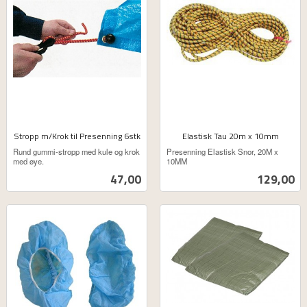
Stropp m/Krok til Presenning 6stk
Elastisk Tau 20m x 10mm
ekskl.
ekskl.
Rund gummi-stropp med kule og krok
Presenning Elastisk Snor, 20M x
mva.
mva.
med øye.
10MM
Pris
Pris
47,00
129,00