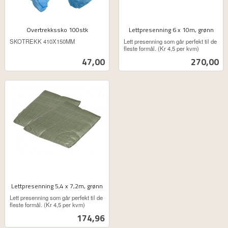
Overtrekkssko 100stk
Lettpresenning 6 x 10m, grønn
ekskl.
ekskl.
SKOTREKK 410X150MM
Lett presenning som går perfekt til de
mva.
mva.
fleste formål. (Kr 4,5 per kvm)
Pris
Pris
47,00
270,00
Lettpresenning 5,4 x 7,2m, grønn
ekskl.
Lett presenning som går perfekt til de
mva.
fleste formål. (Kr 4,5 per kvm)
Pris
174,96