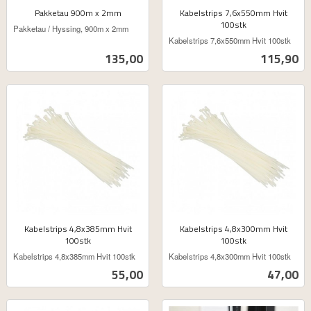
Pakketau 900m x 2mm
Kabelstrips 7,6x550mm Hvit
ekskl.
100stk
Pakketau / Hyssing, 900m x 2mm
ekskl.
mva.
Kabelstrips 7,6x550mm Hvit 100stk
mva.
Pris
Pris
135,00
115,90
Kabelstrips 4,8x385mm Hvit
Kabelstrips 4,8x300mm Hvit
100stk
100stk
ekskl.
ekskl.
Kabelstrips 4,8x385mm Hvit 100stk
Kabelstrips 4,8x300mm Hvit 100stk
mva.
mva.
Pris
Pris
55,00
47,00