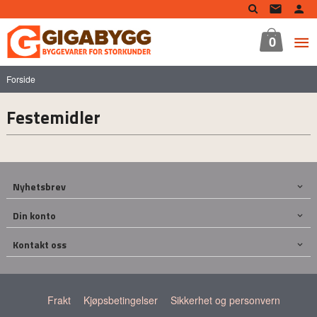
Gå
til
innholdet
0
Forside
Festemidler
Nyhetsbrev
Din konto
Kontakt oss
Frakt
Kjøpsbetingelser
Sikkerhet og personvern