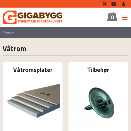
Gå
til
innholdet
0
Forside
Våtrom
Våtromsplater
Tilbehør