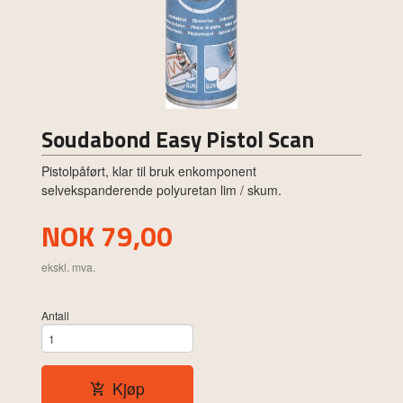
Soudabond Easy Pistol Scan
Pistolpåført, klar til bruk enkomponent
selvekspanderende polyuretan lim / skum.
Pris
NOK
79,00
ekskl. mva.
Antall
Kjøp