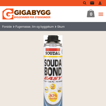
Gå
til
innholdet
0
Forside
Fugemasse, lim og byggskum
Skum