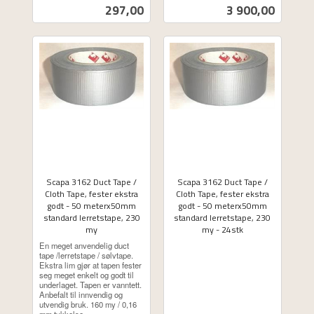
ekskl.
ekskl.
Pris
Pris
297,00
3 900,00
mva.
mva.
Scapa 3162 Duct Tape /
Scapa 3162 Duct Tape /
Cloth Tape, fester ekstra
Cloth Tape, fester ekstra
godt - 50 meterx50mm
godt - 50 meterx50mm
standard lerretstape, 230
standard lerretstape, 230
my
my - 24stk
ekskl.
ekskl.
En meget anvendelig duct
mva.
mva.
tape /lerretstape / sølvtape.
Ekstra lim gjør at tapen fester
seg meget enkelt og godt til
underlaget. Tapen er vanntett.
Anbefalt til innvendig og
utvendig bruk. 160 my / 0,16