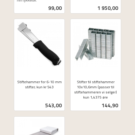
mm tykkelse.
Pris
Pris
99,00
1 950,00
Stiftehammer for 6-10 mm
Stifter til stiftehammer
stifter, kun kr 543
10x10,6mm (passer til
ekskl.
stiftehammeren vi selger)
kun 1,4375 øre
mva.
ekskl.
Pris
Pris
543,00
144,90
mva.