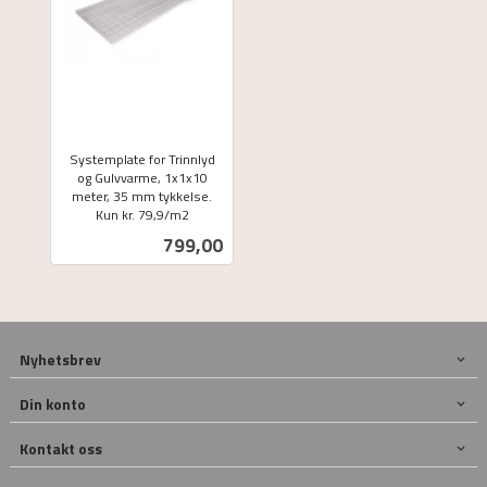
Systemplate for Trinnlyd
og Gulvvarme, 1x1x10
meter, 35 mm tykkelse.
Kun kr. 79,9/m2
ekskl.
Pris
799,00
mva.
Nyhetsbrev
Din konto
Kontakt oss