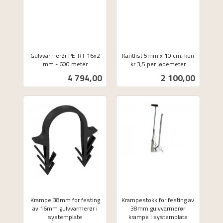
Gulvvarmerør PE-RT 16x2
Kantlist 5mm x 10 cm, kun
mm - 600 meter
kr 3,5 per løpemeter
ekskl.
ekskl.
Pris
Pris
4 794,00
2 100,00
mva.
mva.
Krampe 38mm for festing
Krampestokk for festing av
av 16mm gulvvarmerør i
38mm gulvvarmerør
systemplate
krampe i systemplate