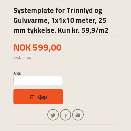
Systemplate for Trinnlyd og
Gulvvarme, 1x1x10 meter, 25
mm tykkelse. Kun kr. 59,9/m2
Pris
NOK
599,00
ekskl. mva.
Antall
Kjøp