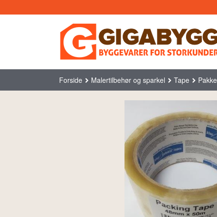
Gå
til
innholdet
Forside
Malertilbehør og sparkel
Tape
Pakke