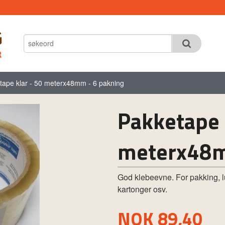
tape klar - 50 meterx48mm - 6 pakning
Pakketape 
meterx48m
God klebeevne. For pakking, lu
kartonger osv.
Pris
NOK
89,40