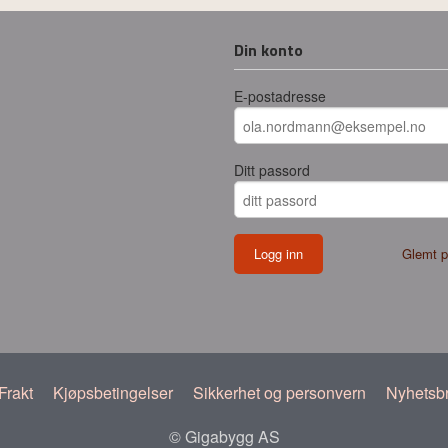
Din konto
E-postadresse
Ditt passord
Glemt p
Frakt
Kjøpsbetingelser
Sikkerhet og personvern
Nyhetsb
© Gigabygg AS