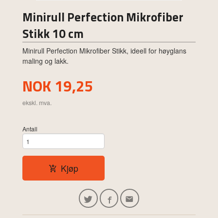
Minirull Perfection Mikrofiber
Stikk 10 cm
Minirull Perfection Mikrofiber Stikk, ideell for høyglans
maling og lakk.
Pris
NOK
19,25
ekskl. mva.
Antall
Kjøp