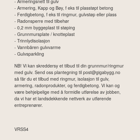
- Armeringsnett til gulv
- Armering, Kapp og Bøy, f eks til plasstøpt betong
- Ferdigbetong, f eks til ringmur, gulvstøp eller plass
- Radonsperre med tilbehør
- 0,2 mm byggeplast til støping
- Grunnmursplate / knotteplast
- Trinnlydisolasjon
- Vannbåren gulvvarme
- Gulvsparkling
NB! Vi kan skreddersy et tilbud til din grunnmur/ringmur
med gulv. Send oss plantegning til post@gigabygg.no
så får du et tilbud med ringmur, isolasjon til gulv,
armering, radonprodukter, og ferdigbetong. Vi kan og
være behjelpelige med å formidle utførelse av jobben,
da vi har et landsdekkende nettverk av utførende
entreprenører.
VRSS4