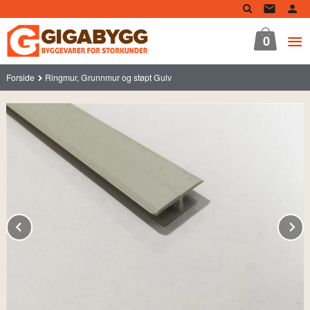
Gå
til
innholdet
0
Forside
Ringmur, Grunnmur og støpt Gulv
Prev
N