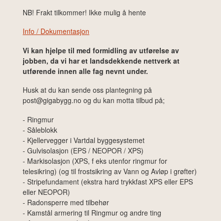
NB! Frakt tilkommer! Ikke mulig å hente
Info / Dokumentasjon
Vi kan hjelpe til med formidling av utførelse av
jobben, da vi har et landsdekkende nettverk at
utførende innen alle fag nevnt under.
Husk at du kan sende oss plantegning på
post@gigabygg.no og du kan motta tilbud på;
- Ringmur
- Såleblokk
- Kjellervegger i Vartdal byggesystemet
- Gulvisolasjon (EPS / NEOPOR / XPS)
- Markisolasjon (XPS, f eks utenfor ringmur for
telesikring) (og til frostsikring av Vann og Avløp i grøfter)
- Stripefundament (ekstra hard trykkfast XPS eller EPS
eller NEOPOR)
- Radonsperre med tilbehør
- Kamstål armering til Ringmur og andre ting