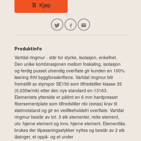
Kjøp
Produktinfo
Vartdal ringmur - står for styrke, isolasjon, enkelhet.
Den unike kombinasjonen mellom foskaling, isolasjon
og ferdig pusset utvendig overflate gir kunden en 100%
løsning ihht byggforeskriftene. Vartdal ringmur blir
fremstillt av styropor SE150 som tilfredstiller klasse 35
(0,035w/mk) etter den nye standard en-13163.
Elementets ytterside er pålimt en 6 mm hardpresset
fibersementplate som tilfredstiller nbi (eotas) krav til
støtmotstand og gir en vedlikeholdsfri overflate. Vartdal
ringmur består av tot. 3 stk elementer, rette element,
utv. hjørne element og innv. hjørne element. Elementlås
brukes der tilpassningsstykker nyttes og består av 2 stk
låsinger, et oppå- og et under