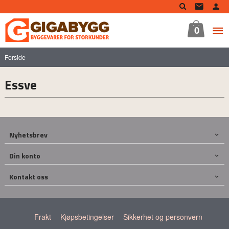
Gå
til
innholdet
0
Forside
Essve
Nyhetsbrev
Din konto
Kontakt oss
Frakt
Kjøpsbetingelser
Sikkerhet og personvern