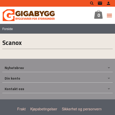
Gå
til
innholdet
0
Forside
Scanox
Nyhetsbrev
Din konto
Kontakt oss
Frakt
Kjøpsbetingelser
Sikkerhet og personvern