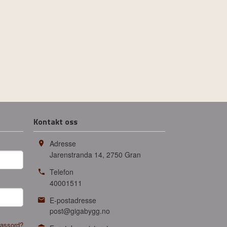
Kontakt oss
Adresse
Jarenstranda 14
,
2750
Gran
Telefon
40001511
E-postadresse
post@gigabygg.no
assord?