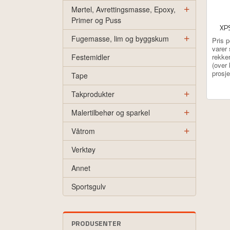
Mørtel, Avrettingsmasse, Epoxy,
Primer og Puss
XP
ekskl.
Fugemasse, lim og byggskum
Pris 
mva.
varer
Festemidler
rekker
(over
prosje
Tape
Takprodukter
Malertilbehør og sparkel
Våtrom
Verktøy
Annet
Sportsgulv
PRODUSENTER