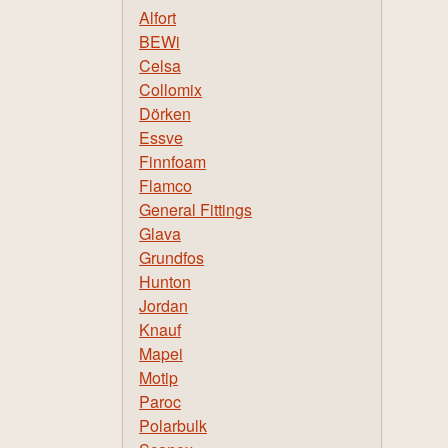
Alfort
BEWi
Celsa
Collomix
Dörken
Essve
Finnfoam
Flamco
General Fittings
Glava
Grundfos
Hunton
Jordan
Knauf
Mapei
Motip
Paroc
Polarbulk