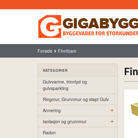
Gå
til
innholdet
Forside
Finnfoam
Fi
KATEGORIER
Gulvvarme, trinnlyd og
gulvsparkling
Ringmur, Grunnmur og støpt Gulv
Armering
Isolasjon og grunnmur
Radon