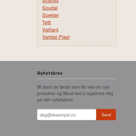
Scanox
Soudal
Spekter
Tetti
Vaillant
Vartdal Plast
Nyhetsbrev
Bli blant de første som får vite om nye
produkter og tilbud ved å registrere deg
på vårt nyhetsbrev.