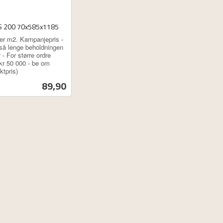
S 200 70x585x1185
per m2. Kampanjepris -
 så lenge beholdningen
 - For større ordre
 kr 50 000 - be om
ktpris)
Pris
89,90
Kjøp