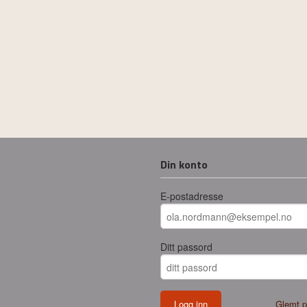
Din konto
E-postadresse
Ditt passord
Glemt p